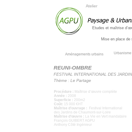
Atelier
Paysage & Urban
Etudes et maîtrise d’œ
Mise en place de s
Urbanisme 
Aménagements urbains
REUNI-OMBRE
FESTIVAL INTERNATIONAL DES JARDI
Thème : Le Partage
Procédure :
Maîtrise d’œuvre complète
Année :
2008
Superficie :
200m2
Coût:
15 000 €HT
Maîtrise d’ouvrage :
Festival International
des Jardins de Chaumont-sur-Loire
Maîtrise d’œuvre :
La Vie en Vert mandataire
François GUIBERT AGPU
Anthony Côté Ingénieur